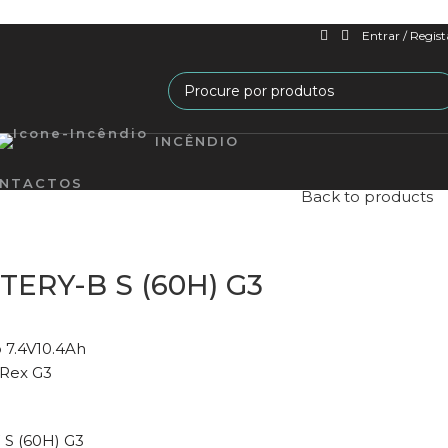
Entrar / Regist
INCÊNDIO
NTACTOS
Back to products
ERY-B S (60H) G3
o 7.4V10.4Ah
Rex G3
S (60H) G3