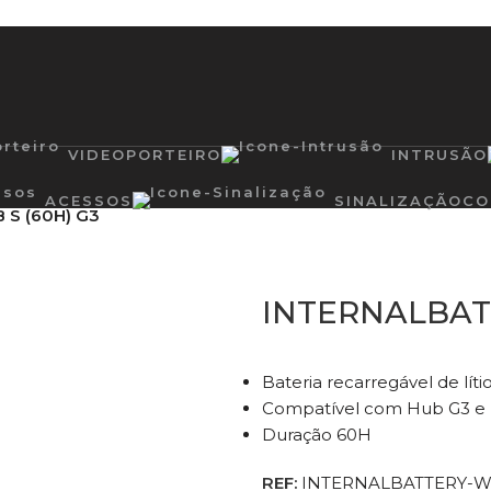
VIDEOPORTEIRO
INTRUSÃO
ACESSOS
SINALIZAÇÃO
CO
 S (60H) G3
INTERNALBATT
Bateria recarregável de líti
Compatível com Hub G3 e 
Duração 60H
REF:
INTERNALBATTERY-W 