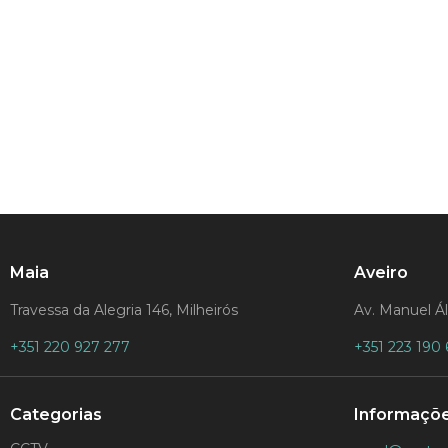
Maia
Aveiro
Travessa da Alegria 146, Milheirós
Av. Manuel Ál
+351 220 927 277
+351 223 190 
Categorias
Informaçõ