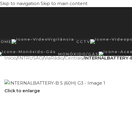
Skip to navigation
Skip to main content
HOME
CCTV
MONÓXIDO/GÁS
Início
/
INTRUSÃO
/
ViaRádio
/
Centrais
/
INTERNALBATTERY-B
Click to enlarge