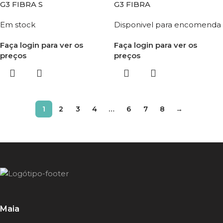
G3 FIBRA S
G3 FIBRA
Em stock
Disponivel para encomenda
Faça login para ver os
Faça login para ver os
preços
preços
1
2
3
4
…
6
7
8
→
Maia